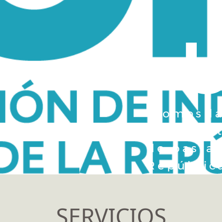
"Somos l
represent
de pastas
República
SERVICIOS