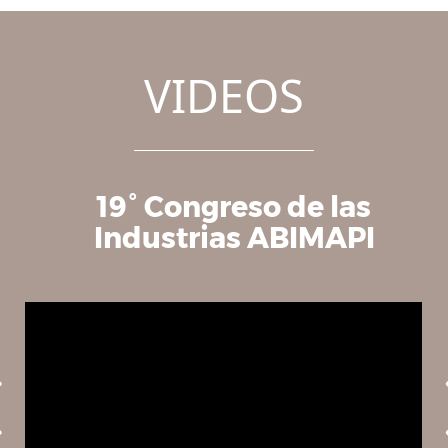
VIDEOS
a
19° Congreso de las
Industrias ABIMAPI
i